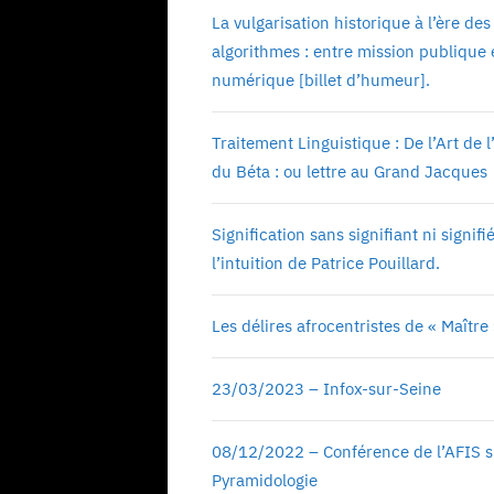
La vulgarisation historique à l’ère des
algorithmes : entre mission publique 
numérique [billet d’humeur].
Traitement Linguistique : De l’Art de l
du Béta : ou lettre au Grand Jacques
Signification sans signifiant ni signifié
l’intuition de Patrice Pouillard.
Les délires afrocentristes de « Maître
23/03/2023 – Infox-sur-Seine
08/12/2022 – Conférence de l’AFIS s
Pyramidologie