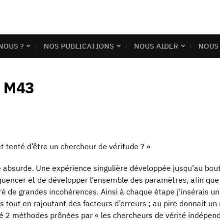
NOUS ?
NOS PUBLICATIONS
NOUS AIDER
NOUS
a M43
t tenté d’être un chercheur de véritude ? »
se absurde. Une expérience singulière développée jusqu’au bout
 séquencer et de développer l’ensemble des paramètres, afin q
gré de grandes incohérences. Ainsi à chaque étape j’insérais 
s tout en rajoutant des facteurs d’erreurs ; au pire donnait u
ité 2 méthodes prônées par « les chercheurs de vérité indépend