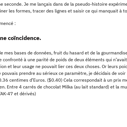
 seconde. Je me lançais dans de la pseudo-histoire expérimental
ner les formes, tracer des lignes et saisir ce qui manquait à tou
mmencé :
’une coïncidence.
 de mes bases de données, fruit du hasard et de la gourmandis
re confronté à une parité de poids de deux éléments qui n’ava
ion et leur usage ne pouvait lier ces deux choses. Or leurs p
e pouvais prendre au sérieux ce paramètre, je décidais de voir s
0.36 centimes d’Euros. ($0.40) Cela correspondait à un prix m
 lien. Entre 4 carrés de chocolat Milka (au lait standard) et 
’AK-47 et dérivés)