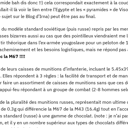
ide bah dis donc !!) cela correspondait exactement à la coud
ait-il là voir le lien entre l’Egypte et les « pyramides » de Vi
ce sujet sur le Blog d’Irna) peut être pas au final.
t du modèle standard soviétique (puis russe) repris par les m
sses bizarres aussi au cas que des pointilleux viendraient me 
de tir théorique dans l’ex-armée yougoslave pour un peloton d
l’acheminement et les besoins logistiques, mais ne répond pas 
 la M67 !!!!
de leurs caisses de munitions d’infanterie, incluant le 5.4
les répondent à 3 règles : la facilité de transport et de mani
ir faire un assortiment de caisses de munitions sans que ces de
 appui-feu répondant à un groupe de combat (2-8 hommes selo
 de la pluralité des munitions russes, représentait mon ultim
 de 0.3g qui différencie la M67 de la M43 (16.4g) tout en l’acce
s standard (russe) à une gamme de chocolat. (note : je n’ai pa
n, et il y en un nombre supérieur aux types de chocolats différ