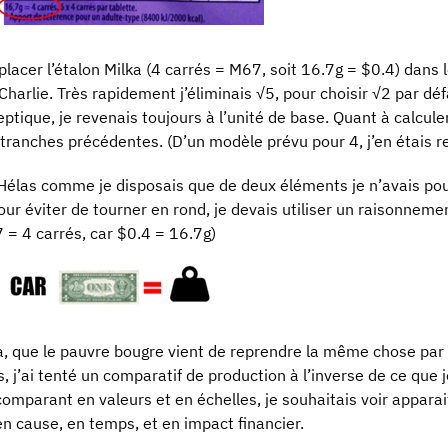
placer l’étalon Milka (4 carrés = M67, soit 16.7g = $0.4) dans 
 Charlie. Très rapidement j’éliminais √5, pour choisir √2 par dé
tique, je revenais toujours à l’unité de base. Quant à calcule
 tranches précédentes. (D’un modèle prévu pour 4, j’en étais 
. Hélas comme je disposais que de deux éléments je n’avais po
ur éviter de tourner en rond, je devais utiliser un raisonnemen
 = 4 carrés, car $0.4 = 16.7g)
dira, que le pauvre bougre vient de reprendre la même chose par
is, j’ai tenté un comparatif de production à l’inverse de ce que 
omparant en valeurs et en échelles, je souhaitais voir apparait
n cause, en temps, et en impact financier.