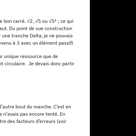
le bon carré. √2
,
√5 ou √5² ; ce qui
faut. Du point de vue construction
r une tranche Delta, je ne pouvais
revenu à 3 avec un élément passif)
ur unique ressource que de
t circulaire. Je devais donc partir
 l’autre bout du manche. C’est en
je n’avais pas encore tenté. En
re des facteurs d’erreurs (voir