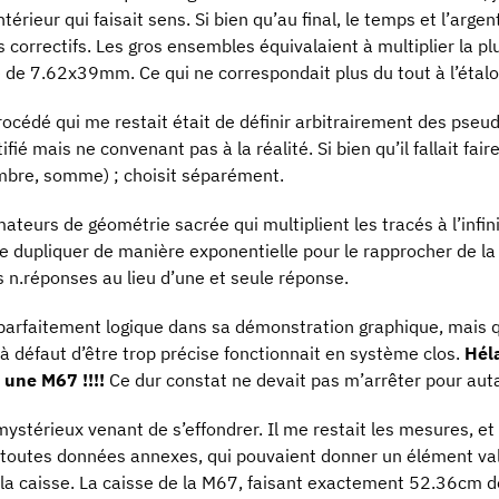
rieur qui faisait sens. Si bien qu’au final, le temps et l’argent
correctifs. Les gros ensembles équivalaient à multiplier la plu
e de 7.62x39mm. Ce qui ne correspondait plus du tout à l’étal
procédé qui me restait était de définir arbitrairement des pseu
fié mais ne convenant pas à la réalité. Si bien qu’il fallait fa
mbre, somme) ; choisit séparément.
teurs de géométrie sacrée qui multiplient les tracés à l’infini
e le dupliquer de manière exponentielle pour le rapprocher de l
is n.réponses au lieu d’une et seule réponse.
x parfaitement logique dans sa démonstration graphique, mais q
 à défaut d’être trop précise fonctionnait en système clos.
Héla
 une M67 !!!!
Ce dur constat ne devait pas m’arrêter pour autant
mystérieux venant de s’effondrer. Il me restait les mesures, et
 toutes données annexes, qui pouvaient donner un élément valid
s la caisse. La caisse de la M67, faisant exactement 52.36cm 