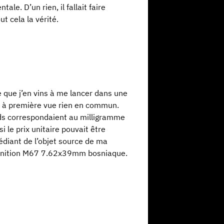
e. D’un rien, il fallait faire
t cela la vérité.
e que j’en vins à me lancer dans une
it à première vue rien en commun.
oids correspondaient au milligramme
i le prix unitaire pouvait être
édiant de l’objet source de ma
la munition M67 7.62x39mm bosniaque.