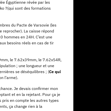
ée Égyptienne révée par les
soko ?(qui sont des formations
embres du Pacte de Varsovie (les
le reprocher). La caisse répond
e 10 hommes en 24H. C’est une
aux besoins réels en cas de tir
5x39mm, le 7.62x39mm, le 7.62x54R,
pulation ; une longueur et une
rnières se déséquilibres ; (
Ce qui
n l’arme).
e chance. Je devais confirmer mon
ptant et en la rejetant. Pour ça je
s pris en compte les autres types
ents, ça change rien à la