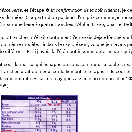
 découverte
, et l’étape ❷
la confirmation de la coïncidence
, je 
es données. Si à partir d’un poids et d’un prix commun je me se
ûts sur une base à quatre tranches : Alpha, Bravo, Charlie, De
u 5 tranches, m’était coutumier : j’en avais déjà effectué sur 
 du même modèle. Là dans le cas présent, vu que je n’avais pas
e différent. Et si j’avais là l’élément inconnu déterminant qui
ent coordonner ce qui échappe au sens commun. La seule chose 
ranches était de modéliser le lien entre le rapport de coût et 
le concept dit des carrés magiques associé au nombre d’or : Ф 
√5² )