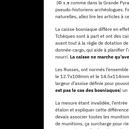
(Ф x 𝝅 comme dans la Grande Pyram
pseudo-historiens-archéologues. Fall
naturelles, allez lire les articles à 
La caisse bosniaque diffère en effe
Tchèques sont à part et ont des cai
avant tout à la règle de dotation 
donnée-cargo, qui aide à planifier 
nourri.
La caisse ne marche qu’avec
Les Russes, ont normés l’ensemble 
le 12.7x108mm et le 14.5x114mm. El
largeur d’assise définie pour pouvo
est pas le cas des bosniaques
) un
La mesure étant invalidée, l’entrée
étalon et expliquer cette différence
devais associer toutes les munition
de munitions, ça surcharge pour rie